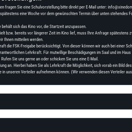
n fragen Sie eine Schulvorstellung bitte direkt per E-Mail unter: info@xinedo
spätestens eine Woche vor dem gewünschten Termin über unten stehendes Form
 behält sich das Kino vor, die Startzeit anzupassen.
elt bzw. bereits vor längerer Zeit im Kino lief, muss Ihre Anfrage spätesten
ir Ihnen mitteilen werden.
raft die FSK-Freigabe berücksichtigt. Von dieser können wir auch bei einer Sc
rantwortlichen Lehrkraft. Für mutwillige Beschädigungen im Saal und im Haus h
. Rufen Sie uns gerne an oder schicken Sie uns eine E-Mail.
ng an. Hierbei haben Sie als Lehrkraft die Möglichkeit, sich vorab ein Bild d
sse in unseren Verteiler aufnehmen können. (Wir verwenden diesen Verteiler au